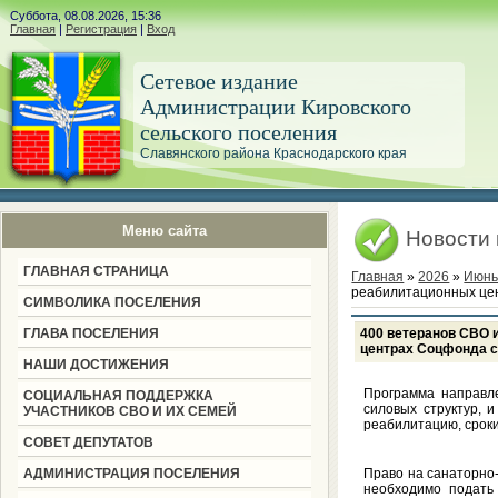
Суббота, 08.08.2026, 15:36
Главная
|
Регистрация
|
Вход
Сетевое издание
Администрации Кировского
сельского поселения
Славянского района Краснодарского края
Меню сайта
Новости
ГЛАВНАЯ СТРАНИЦА
Главная
»
2026
»
Июн
реабилитационных цен
СИМВОЛИКА ПОСЕЛЕНИЯ
ГЛАВА ПОСЕЛЕНИЯ
400 ветеранов СВО 
центрах Соцфонда с
НАШИ ДОСТИЖЕНИЯ
Программа направл
СОЦИАЛЬНАЯ ПОДДЕРЖКА
силовых структур, 
УЧАСТНИКОВ СВО И ИХ СЕМЕЙ
реабилитацию, сроки
СОВЕТ ДЕПУТАТОВ
АДМИНИСТРАЦИЯ ПОСЕЛЕНИЯ
Право на санаторно-
необходимо подать