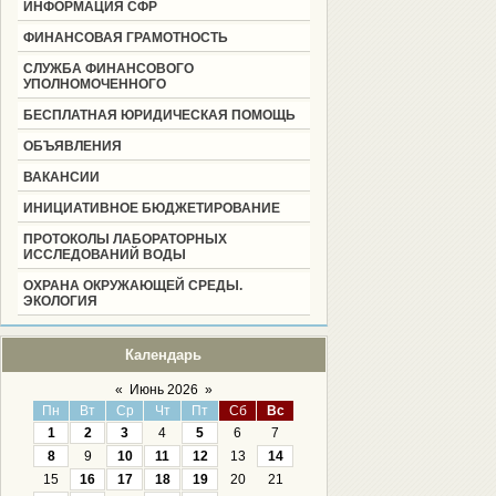
ИНФОРМАЦИЯ СФР
ФИНАНСОВАЯ ГРАМОТНОСТЬ
СЛУЖБА ФИНАНСОВОГО
УПОЛНОМОЧЕННОГО
БЕСПЛАТНАЯ ЮРИДИЧЕСКАЯ ПОМОЩЬ
ОБЪЯВЛЕНИЯ
ВАКАНСИИ
ИНИЦИАТИВНОЕ БЮДЖЕТИРОВАНИЕ
ПРОТОКОЛЫ ЛАБОРАТОРНЫХ
ИССЛЕДОВАНИЙ ВОДЫ
ОХРАНА ОКРУЖАЮЩЕЙ СРЕДЫ.
ЭКОЛОГИЯ
Календарь
«
Июнь 2026
»
Пн
Вт
Ср
Чт
Пт
Сб
Вс
1
2
3
4
5
6
7
8
9
10
11
12
13
14
15
16
17
18
19
20
21