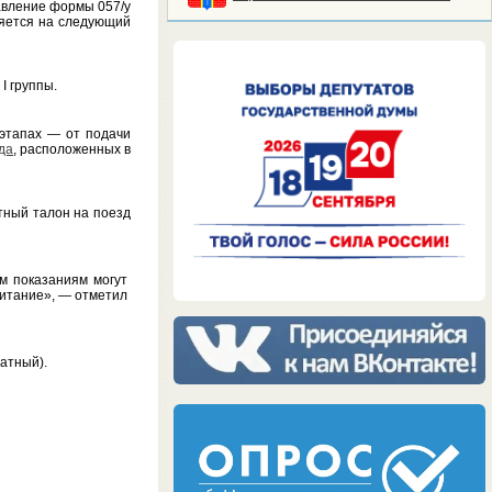
равление формы 057/у
ляется на следующий
I группы.
этапах — от подачи
да
, расположенных в
тный талон на поезд
м показаниям могут
питание», — отметил
латный).