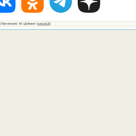
|
Просмотров
: 44 |
Добавил
:
kolesnik39