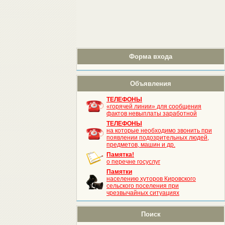
Форма входа
Объявления
ТЕЛЕФОНЫ
«горячей линии» для сообщения
фактов невыплаты заработной
ТЕЛЕФОНЫ
на которые необходимо звонить при
появлении подозрительных людей,
предметов, машин и др.
Памятка!
о перечне госуслуг
Памятки
населению хуторов Кировского
сельского поселения при
чрезвычайных ситуациях
Поиск