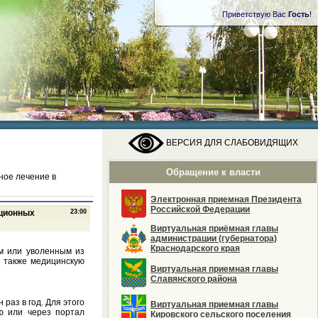
Приветствую Вас
Гость
!
ВЕРСИЯ ДЛЯ СЛАБОВИДЯЩИХ
Обращение к власти
ное лечение в
Электронная приемная Президента
Российской Федерации
ационных
23:00
Виртуальная приёмная главы
администрации (губернатора)
Краснодарского края
м или уволенным из
а также медицинскую
Виртуальная приемная главы
Славянского района
раз в год. Для этого
Виртуальная приемная главы
ю или через портал
Кировского сельского поселения