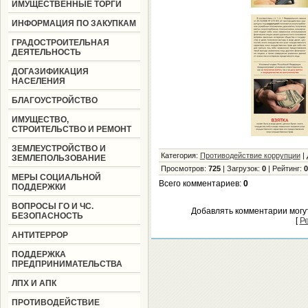
ИМУЩЕСТВЕННЫЕ ТОРГИ
ИНФОРМАЦИЯ ПО ЗАКУПКАМ
ГРАДОСТРОИТЕЛЬНАЯ
ДЕЯТЕЛЬНОСТЬ
ДОГАЗИФИКАЦИЯ
НАСЕЛЕНИЯ
БЛАГОУСТРОЙСТВО
ИМУЩЕСТВО,
СТРОИТЕЛЬСТВО И РЕМОНТ
ЗЕМЛЕУСТРОЙСТВО И
Категория
:
Противодействие коррупции
|
ЗЕМЛЕПОЛЬЗОВАНИЕ
Просмотров
:
725
|
Загрузок
:
0
|
Рейтинг
:
0
МЕРЫ СОЦИАЛЬНОЙ
Всего комментариев
:
0
ПОДДЕРЖКИ
ВОПРОСЫ ГО И ЧС.
Добавлять комментарии могу
БЕЗОПАСНОСТЬ
[
Р
АНТИТЕРРОР
ПОДДЕРЖКА
ПРЕДПРИНИМАТЕЛЬСТВА
ЛПХ И АПК
ПРОТИВОДЕЙСТВИЕ